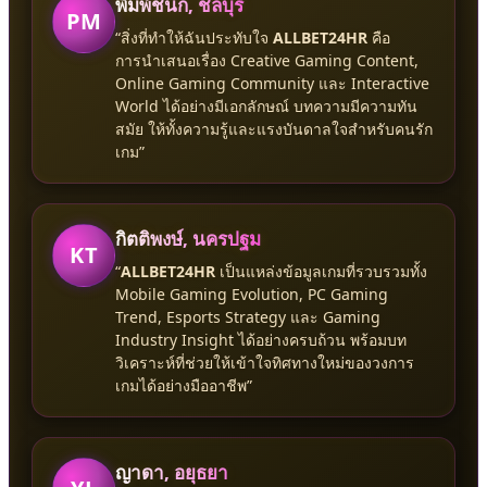
พิมพ์ชนก, ชลบุรี
PM
“สิ่งที่ทำให้ฉันประทับใจ
ALLBET24HR
คือ
การนำเสนอเรื่อง Creative Gaming Content,
Online Gaming Community และ Interactive
World ได้อย่างมีเอกลักษณ์ บทความมีความทัน
สมัย ให้ทั้งความรู้และแรงบันดาลใจสำหรับคนรัก
เกม”
กิตติพงษ์, นครปฐม
KT
“
ALLBET24HR
เป็นแหล่งข้อมูลเกมที่รวบรวมทั้ง
Mobile Gaming Evolution, PC Gaming
Trend, Esports Strategy และ Gaming
Industry Insight ได้อย่างครบถ้วน พร้อมบท
วิเคราะห์ที่ช่วยให้เข้าใจทิศทางใหม่ของวงการ
เกมได้อย่างมืออาชีพ”
ญาดา, อยุธยา