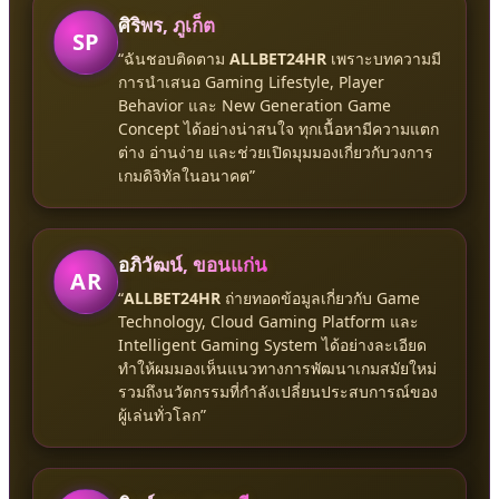
ศิริพร, ภูเก็ต
SP
“ฉันชอบติดตาม
ALLBET24HR
เพราะบทความมี
การนำเสนอ Gaming Lifestyle, Player
Behavior และ New Generation Game
Concept ได้อย่างน่าสนใจ ทุกเนื้อหามีความแตก
ต่าง อ่านง่าย และช่วยเปิดมุมมองเกี่ยวกับวงการ
เกมดิจิทัลในอนาคต”
อภิวัฒน์, ขอนแก่น
AR
“
ALLBET24HR
ถ่ายทอดข้อมูลเกี่ยวกับ Game
Technology, Cloud Gaming Platform และ
Intelligent Gaming System ได้อย่างละเอียด
ทำให้ผมมองเห็นแนวทางการพัฒนาเกมสมัยใหม่
รวมถึงนวัตกรรมที่กำลังเปลี่ยนประสบการณ์ของ
ผู้เล่นทั่วโลก”