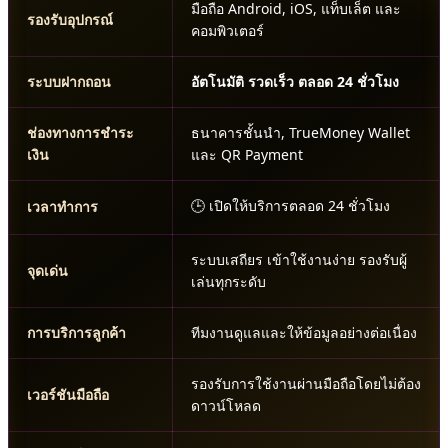
มือถือ Android, iOS, แท็บเล็ต และ
รองรับอุปกรณ์
คอมพิวเตอร์
ระบบฝากถอน
อัตโนมัติ รวดเร็ว ตลอด 24 ชั่วโมง
ช่องทางการชำระ
ธนาคารชั้นนำ, TrueMoney Wallet
เงิน
และ QR Payment
🕒 เปิดให้บริการตลอด 24 ชั่วโมง
เวลาทำการ
ระบบเสถียร เข้าใช้งานง่าย รองรับผู้
จุดเด่น
เล่นทุกระดับ
การบริการลูกค้า
ทีมงานดูแลและให้ข้อมูลอย่างต่อเนื่อง
รองรับการใช้งานผ่านมือถือโดยไม่ต้อง
เวอร์ชันมือถือ
ดาวน์โหลด