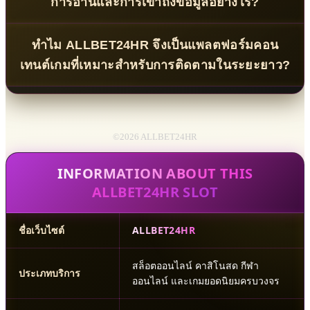
การอ่านและการเข้าถึงข้อมูลอย่างไร?
Evolution ของผู้เล่น เพื่อช่วยให้ผู้อ่านมองเห็นทิศทางใหม่ของ
ALLBET24HR
พัฒนาเนื้อหาโดยเน้น User Experience ด้วยรูป
วงการเกมที่กำลังเติบโตอย่างต่อเนื่อง
ทำไม ALLBET24HR จึงเป็นแพลตฟอร์มคอน
แบบ Responsive Content, Fast Information Access, Mobile
Friendly Design และการจัดหมวดหมู่ข้อมูลที่เป็นระบบ เพื่อให้ผู้
เทนต์เกมที่เหมาะสำหรับการติดตามในระยะยาว?
ใช้งานสามารถติดตามข่าวสารเกมและบทวิเคราะห์ได้อย่าง
ALLBET24HR
มุ่งสร้างคลังความรู้ด้านเกมที่รวมบทวิเคราะห์ เท
สะดวกทุกเวลา
รนด์เทคโนโลยี Esports และ Digital Gaming Lifestyle โดย
เน้นคุณภาพของเนื้อหา ความสดใหม่ และแนวทาง SEO ที่
©2026 ALLBET24HR
สอดคล้องกับพฤติกรรมการค้นหาของผู้ใช้งาน เพื่อเป็นแหล่งข้อมูล
เกมยุคใหม่ที่เติบโตอย่างยั่งยืน
INFORMATION ABOUT THIS
ALLBET24HR SLOT
ชื่อเว็บไซต์
ALLBET24HR
สล็อตออนไลน์ คาสิโนสด กีฬา
ประเภทบริการ
ออนไลน์ และเกมยอดนิยมครบวงจร