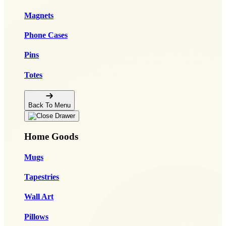
Magnets
Phone Cases
Pins
Totes
Back To Menu
Home Goods
Mugs
Tapestries
Wall Art
Pillows