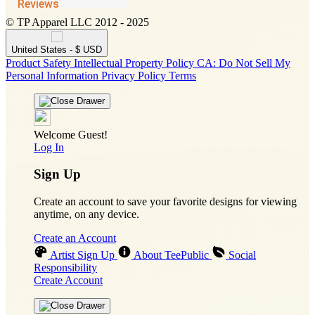
© TP Apparel LLC 2012 - 2025
United States - $ USD
Product Safety
Intellectual Property Policy
CA: Do Not Sell My
Personal Information
Privacy Policy
Terms
Welcome Guest!
Log In
Sign Up
Create an account to save your favorite designs for viewing
anytime, on any device.
Create an Account
Artist Sign Up
About TeePublic
Social
Responsibility
Create Account