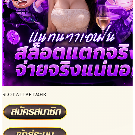
SLOT ALLBET24HR