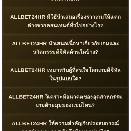
ALLBET24HR
ใช้กลยุทธ์ SEO เชิงคุณภาพด้วยการสร้างเนื้อหาที่
ALLBET24HR มีวิธีนำเสนอเรื่องราวเกมให้แตก
มีโครงสร้างชัดเจน ผสมผสาน Keyword Research, Gaming
Analysis, Player Experience, Esports Trend และ Digital
ต่างจากคอนเทนต์ทั่วไปอย่างไร?
Technology เพื่อเพิ่มโอกาสให้บทความค้นหาเจอง่าย พร้อมมอบ
ALLBET24HR
สร้างความโดดเด่นด้วยการเล่าเรื่องเกมผ่านมุม
ประสบการณ์การอ่านที่มีคุณค่าแก่ผู้ใช้งาน
ALLBET24HR นำเสนอเนื้อหาเกี่ยวกับเกมและ
มอง Creative Gaming Insight วิเคราะห์ทั้งระบบเกม แนวคิดนัก
พัฒนา พฤติกรรมผู้เล่น และเทรนด์ใหม่ของวงการ เพื่อให้ทุก
นวัตกรรมดิจิทัลด้านใดบ้าง?
บทความมีความสดใหม่ น่าสนใจ และสะท้อนภาพรวมโลกเกมยุค
ALLBET24HR
ครอบคลุมเนื้อหา Gaming Technology, Mobile
ดิจิทัล
ALLBET24HR เหมาะกับผู้ที่สนใจโลกเกมดิจิทัล
Game Evolution, PC Gaming, Console Platform, AI Gaming,
Cloud System, Virtual Reality, Metaverse Experience,
ในรูปแบบใด?
Esports Scene และแนวโน้มเทคโนโลยีใหม่ที่กำลังเปลี่ยนแปลง
ALLBET24HR
เหมาะสำหรับเกมเมอร์ นักวิเคราะห์เกม ผู้ติดตาม
รูปแบบความบันเทิงของเกมทั่วโลก
ALLBET24HR วิเคราะห์อนาคตของอุตสาหกรรม
Esports ผู้สร้างคอนเทนต์ นักพัฒนาเกม และผู้ที่ต้องการเรียนรู้
ทิศทางใหม่ของวงการ Gaming Industry ผ่านบทความที่ออกแบบ
เกมด้วยมุมมองแบบไหน?
ให้เข้าใจง่าย พร้อมข้อมูลที่ทันต่อยุคสมัย
ALLBET24HR
วิเคราะห์อนาคตของเกมผ่านแนวคิด Gaming
ALLBET24HR ให้ความสำคัญกับประสบการณ์
Innovation, Artificial Intelligence, Interactive
Entertainment, Online Community, Game Economy และ